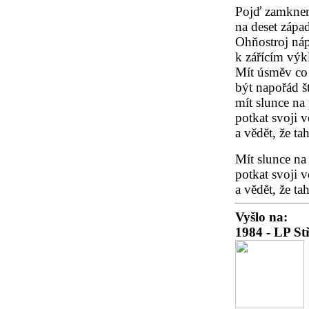
Pojď zamknem
na deset zápa
Ohňostroj ná
k zářícím vý
Mít úsměv co
být napořád š
mít slunce na
potkat svoji 
a vědět, že tah
Mít slunce na
potkat svoji 
a vědět, že tah
Vyšlo na:
1984 - LP St