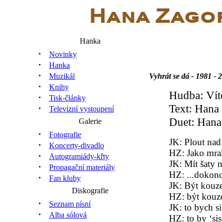
Hanka
·
Novinky
·
Hanka
·
Muzikál
Vyhrát se dá - 1981 - 
·
Knihy
Hudba: Vít
·
Tisk-články
Text: Hana
·
Televizní vystoupení
Duet: Hana
Galerie
·
Fotografie
JK: Plout nad
·
Koncerty-divadlo
HZ: Jako mra
·
Autogramiády-křty
JK: Mít šaty 
·
Propagační materiály
HZ: ...dokonc
·
Fan kluby
JK: Být kouz
Diskografie
HZ: být kouz
·
Seznam písní
JK: to bych si
·
Alba sólová
HZ: to by ‘sis