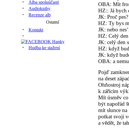
·
Alba spoluúčasti
OBA: Mít front
·
Audioknihy
HZ:: Já bych c
·
Recenze alb
JK: Proč pes?
Ostatní
HZ: Ty bys mě
·
JK: nebo nes’
Kontakt
·
HZ: Celý den 
JK: celý den s
·
Hudba ke stažení
HZ: když bud
JK: když bude
OBA: a nemuse
Pojď zamknem
na deset zápa
Ohňostroj ná
k zářícím vý
Mít úsměv co
být napořád š
mít slunce na
potkat svoji 
a vědět, že tah