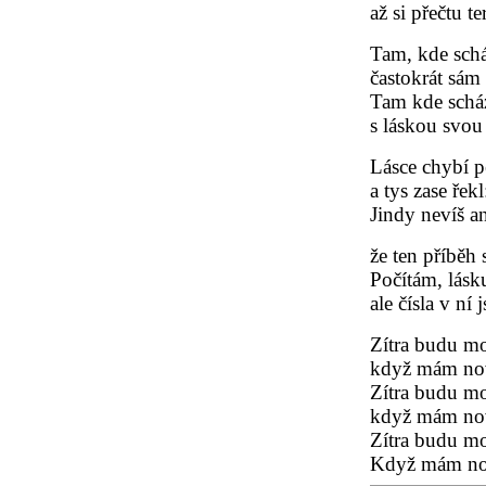
až si přečtu t
Tam, kde schá
častokrát sám
Tam kde scház
s láskou svou
Lásce chybí p
a tys zase řekl
Jindy nevíš an
že ten příběh s
Počítám, lásku
ale čísla v ní 
Zítra budu mo
když mám nov
Zítra budu mo
když mám nov
Zítra budu mo
Když mám nov