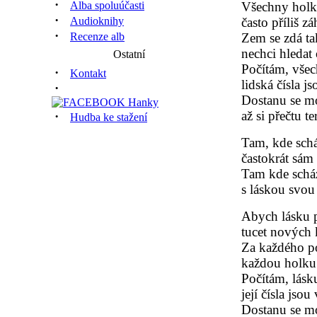
·
Alba spoluúčasti
Všechny hol
·
Audioknihy
často příliš z
·
Recenze alb
Zem se zdá ta
nechci hledat
Ostatní
Počítám, všec
·
Kontakt
lidská čísla js
·
Dostanu se m
až si přečtu t
·
Hudba ke stažení
Tam, kde schá
častokrát sám
Tam kde scház
s láskou svou
Abych lásku p
tucet nových 
Za každého p
každou holku 
Počítám, lásku
její čísla jsou
Dostanu se m