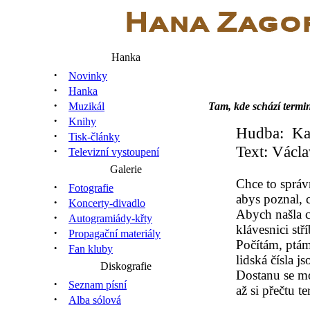
Hanka
·
Novinky
·
Hanka
·
Muzikál
Tam, kde schází termin
·
Knihy
Hudba: Ka
·
Tisk-články
Text: Václ
·
Televizní vystoupení
Galerie
Chce to správ
·
Fotografie
abys poznal, c
·
Koncerty-divadlo
Abych našla c
·
Autogramiády-křty
klávesnici st
·
Propagační materiály
Počítám, ptám
·
Fan kluby
lidská čísla js
Diskografie
Dostanu se m
·
Seznam písní
až si přečtu t
·
Alba sólová