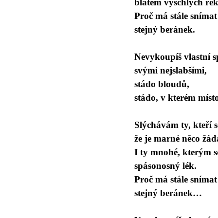
blátem vyschlých řek
Proč má stále snímat
stejný beránek.
Nevykoupíš vlastní 
svými nejslabšími,
stádo bloudů,
stádo, v kterém místo
Slýchávám ty, kteří 
že je marné něco žád
I ty mnohé, kterým s
spásonosný lék.
Proč má stále snímat
stejný beránek…