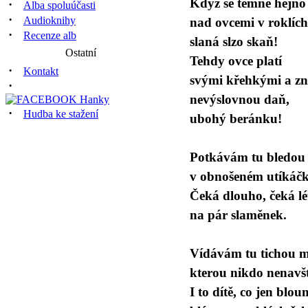
Když se temné hejno 
·
Alba spoluúčasti
·
Audioknihy
nad ovcemi v roklích
·
Recenze alb
slaná slzo skaň!
Ostatní
Tehdy ovce platí
·
Kontakt
svými křehkými a z
·
nevýslovnou daň,
·
Hudba ke stažení
ubohý beránku!
Potkávám tu bledou
v obnošeném utíkáčk
Čeká dlouho, čeká lé
na pár slaměnek.
Vídávám tu tichou 
kterou nikdo nenavšt
I to dítě, co jen blou