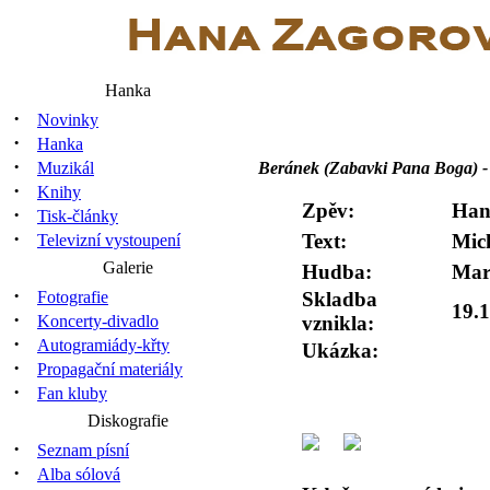
Hanka
·
Novinky
·
Hanka
·
Muzikál
Beránek (Zabavki Pana Boga) - 
·
Knihy
Zpěv:
Han
·
Tisk-články
·
Text:
Mic
Televizní vystoupení
Galerie
Hudba:
Mar
·
Fotografie
Skladba
19.
·
Koncerty-divadlo
vznikla:
·
Autogramiády-křty
Ukázka:
·
Propagační materiály
·
Fan kluby
Diskografie
·
Seznam písní
·
Alba sólová