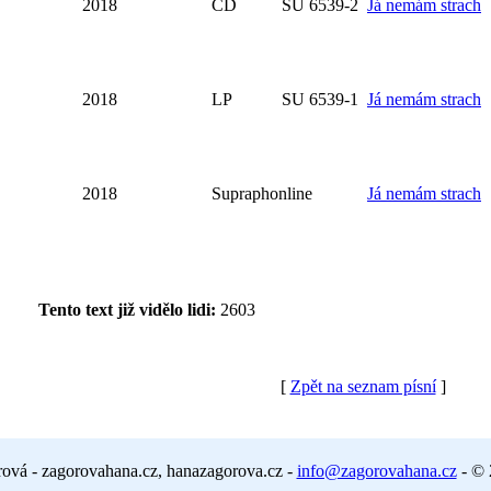
2018
CD
SU 6539-2
Já nemám strach
2018
LP
SU 6539-1
Já nemám strach
2018
Supraphonline
Já nemám strach
Tento text již vidělo lidi:
2603
[
Zpět na seznam písní
]
ová - zagorovahana.cz, hanazagorova.cz -
info@zagorovahana.cz
- © 