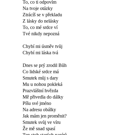
To, co ti odpovím
Na tvoje otázky
Ztrácíš se v překladu
Z lásky do nelásky
To, co mé srdce ví
Tvé nikdy nepozná
Chybí mi úsměv tvůj
Chybí mi láska tvá
Dnes se prý zrodil Bůh
Co lidské srdce má
Smutek můj s dary
Mu u nohou pokleká
Prazvláštní hvězda
Mě přivedla do dálky
Píšu své jméno
Na adresu obálky
Jak mám jen proměnit?
Smutek svůj ve víru
Že mě snad spasí
Ten stoh starých papírů