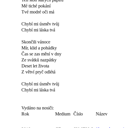
Mé tiché pokání
Tvé modré oči má
Chybí mi úsměv tvůj
Chybí mi láska tvá
Skončili vánoce
Mír, klid a pohádky
Čas se zas mění v dny
Ze svátků nazpátky
Deset let života
Z větví pryč odlétá
Chybí mi úsměv tvůj
Chybí mi láska tvá
Vydáno na nosiči:
Rok
Medium
Číslo
Název