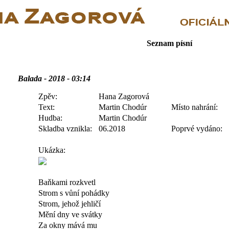
Seznam písní
Balada - 2018 - 03:14
Zpěv:
Hana Zagorová
Text:
Martin Chodúr
Místo nahrání:
Hudba:
Martin Chodúr
Skladba vznikla:
06.2018
Poprvé vydáno:
Ukázka:
Baňkami rozkvetl
Strom s vůní pohádky
Strom, jehož jehličí
Mění dny ve svátky
Za okny mává mu