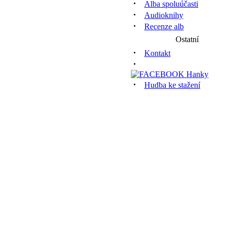
·
Alba spoluúčasti
·
Audioknihy
·
Recenze alb
Ostatní
·
Kontakt
·
·
Hudba ke stažení