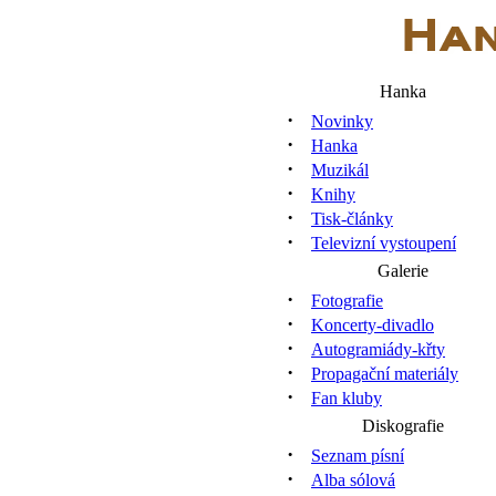
Hanka
·
Novinky
·
Hanka
·
Muzikál
·
Knihy
·
Tisk-články
·
Televizní vystoupení
Galerie
·
Fotografie
·
Koncerty-divadlo
·
Autogramiády-křty
·
Propagační materiály
·
Fan kluby
Diskografie
·
Seznam písní
·
Alba sólová