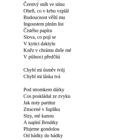
Čerstvý sníh ve stínu
Oheň, co v krbu vzplál
Budoucnost věští mu
Ingoustem plním list
Čistého papíru
Slova, co pojí se
V kytici daktylu
Kněz v chrámu duše mé
V půlnoci předčítá
Chybí mi úsměv tvůj
Chybí mi láska tvá
Pod stromkem dárky
Cos poskládal ze zvyku
Jak noty partitur
Ztracené v šuplíku
Slzy, mé kanou
A naplní Benátky
Plujeme gondolou
Od hádky do hádky